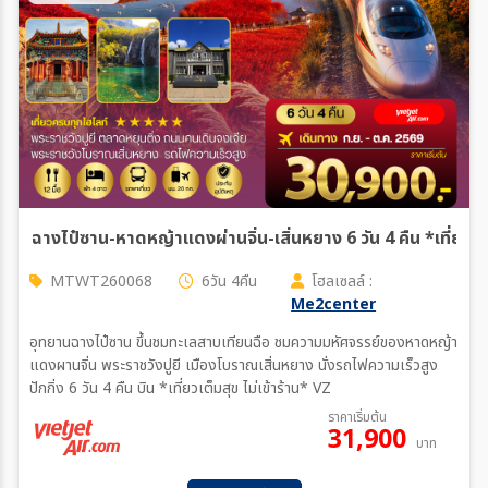
ตั้งแต่วันที่
ถึงวันที่
เฉพาะเดือน
ฉางไป๋ซาน-หาดหญ้าแดงผ่านจิ่น-เสิ่นหยาง 6 วัน 4 คืน *เที่ยวเต็
MTWT260068
6วัน 4คืน
โฮลเซลล์ :
Me2center
ระหว่าง
อุทยานฉางไป๋ซาน ขึ้นชมทะเลสาบเทียนฉือ ชมความมหัศจรรย์ของหาดหญ้า
แดงผานจิ่น พระราชวังปูยี เมืองโบราณเสิ่นหยาง นั่งรถไฟความเร็วสูง
ปักกิ่ง 6 วัน 4 คืน บิน *เที่ยวเต็มสุข ไม่เข้าร้าน* VZ
ค้นหา
ราคาเริ่มต้น
31,900
บาท