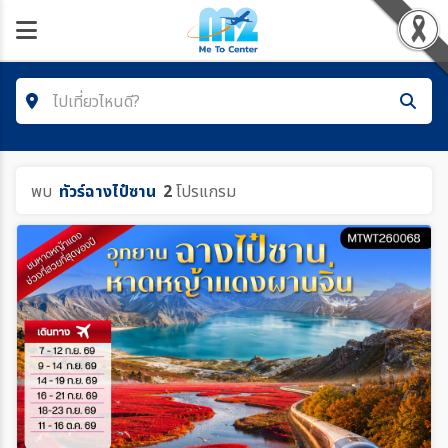
ไปเที่ยวไหนดี?
ค้นหาโปรแกรมทัวร์
พบ
ทัวร์ฉางไป๋ซาน
2
โปรแกรม
คำค้นหา/รหัสทัวร์
ประเทศ
เมือง
สายการบิน