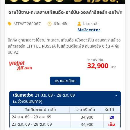
ฉางไป๋ซาน-ทะเลสาบเทียนฉือ-ฮาร์บิน-วอลก้ารีสอร์ท-รถไฟความเร็
MTWT260067
6วัน 4คืน
โฮลเซลล์ :
Me2center
ปักกิ่ง อุทยานฉางไป๋ซาน ทะเลสาบเทียนฉือ เมืองฮาร์บิน สวนคฤหาสน์ วอ
ลก้ารีสอร์ท LITTEL RUSSIA โบสถ์เซนต์โซเฟีย ถนนจงยัง 6 วัน 4 คืน
บิน VZ
ราคาเริ่มต้น
32,900
บาท
ดูรายละเอียด
เดินทางช่วง
21 มิ.ย. 69 - 28 ต.ค. 69
(2 ช่วงวันเดินทาง)
วันเดินทางไป-กลับ
ราคาเริ่มต้น
รับได้
24 ส.ค. 69 - 29 ส.ค. 69
34,900
20
23 ต.ค. 69 - 28 ต.ค. 69
34,900
เต็ม