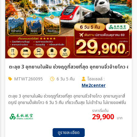
ตั้งแต่วันที่
ถึงวันที่
เฉพาะเดือน
MTWT260095
6 วัน 5 คืน
โฮลเซลล์ :
Me2center
ระหว่าง
ตะลุย 3 อุทยานในฝัน ช่วงฤดูที่สวยที่สุด อุทยานจิ่วจ้ายโกว อุทยานภูเขาสี่
ดรุณี อุทยานปี้เผิงโกว 6 วัน 5 คืน เที่ยวเต็มสุข ไม่เข้าร้าน ไม่ขายออฟชั่น
ราคาเริ่มต้น
ค้นหา
29,900
บาท
ดูรายละเอียด