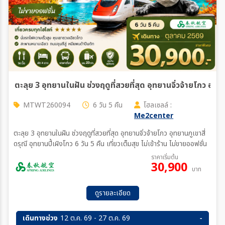
MTWT260094
6 วัน 5 คืน
โฮลเซลล์ :
Me2center
ตะลุย 3 อุทยานในฝัน ช่วงฤดูที่สวยที่สุด อุทยานจิ่วจ้ายโกว อุทยานภูเขาสี่
ดรุณี อุทยานปี้เผิงโกว 6 วัน 5 คืน เที่ยวเต็มสุข ไม่เข้าร้าน ไม่ขายออฟชั่น
ราคาเริ่มต้น
30,900
บาท
ดูรายละเอียด
เดินทางช่วง
12 ต.ค. 69 - 27 ต.ค. 69